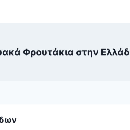
υακά Φρουτάκια στην Ελλάδ
ηδων