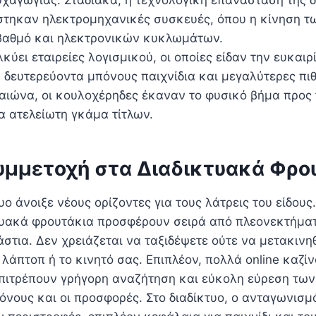
υχαγωγίας. Σταδιακά, η τεχνολογική επανάσταση της δ
ίστηκαν ηλεκτρομηχανικές συσκευές, όπου η κίνηση 
 βαθμό και ηλεκτρονικών κυκλωμάτων.
ύει εταιρείες λογισμικού, οι οποίες είδαν την ευκαι
δευτερεύοντα μπόνους παιχνίδια και μεγαλύτερες πιθ
 αιώνα, οι κουλοχέρηδες έκαναν το φυσικό βήμα προς 
α ατελείωτη γκάμα τίτλων.
υμμετοχή στα Διαδικτυακά Φρο
 άνοιξε νέους ορίζοντες για τους λάτρεις του είδους
ικτυακά φρουτάκια προσφέρουν σειρά από πλεονεκτήμα
άστια. Δεν χρειάζεται να ταξιδέψετε ούτε να μετακιν
 λάπτοπ ή το κινητό σας. Επιπλέον, πολλά online καζί
 επιτρέπουν γρήγορη αναζήτηση και εύκολη εύρεση τω
νους και οι προσφορές. Στο διαδίκτυο, ο ανταγωνισμ