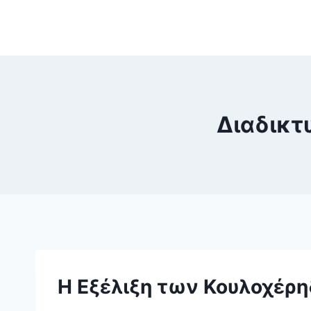
Skip
to
content
Διαδικτ
Η Εξέλιξη των Κουλοχέρ