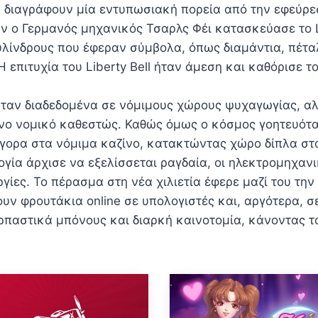
 διαγράφουν μία εντυπωσιακή πορεία από την εφεύρε
 ο Γερμανός μηχανικός Τσαρλς Φέι κατασκεύασε το Li
λίνδρους που έφεραν σύμβολα, όπως διαμάντια, πέταλ
 επιτυχία του Liberty Bell ήταν άμεση και καθόρισε τ
ήταν διαδεδομένα σε νόμιμους χώρους ψυχαγωγίας, α
ο νομικό καθεστώς. Καθώς όμως ο κόσμος γοητευόταν
γορα στα νόμιμα καζίνο, κατακτώντας χώρο δίπλα στα
ολογία άρχισε να εξελίσσεται ραγδαία, οι ηλεκτρομηχ
ργίες. Το πέρασμα στη νέα χιλιετία έφερε μαζί του τη
ν φρουτάκια online σε υπολογιστές και, αργότερα, σε
ρπαστικά μπόνους και διαρκή καινοτομία, κάνοντας τ